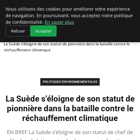
Climategatecountryclub.com
Nous utilisons des cookies pour améliorer votre expérience
de navigation. En poursuivant, vous acceptez notre politique
de confidentialité.
En savoir plus
Refuser
Accepter
Accueil
Politiques environnementales
La Suède s’éloigne de son statut de pionnière dans la bataille contre le
réchauffement climatique
POLITIQUES ENVIRONNEMENTALES
La Suède s’éloigne de son statut de
pionnière dans la bataille contre le
réchauffement climatique
EN BREF La Suède s’éloigne de son statut de chef de