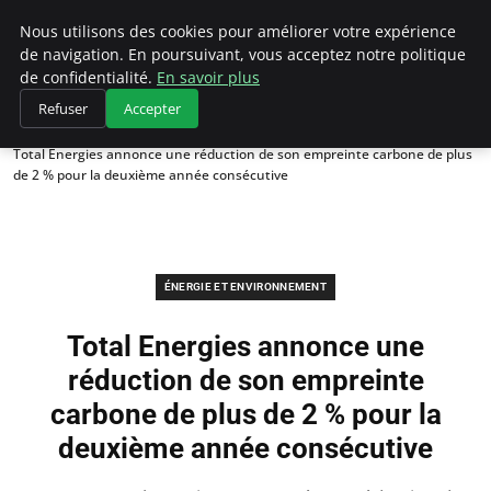
Climategatecountryclub.com
Nous utilisons des cookies pour améliorer votre expérience
de navigation. En poursuivant, vous acceptez notre politique
de confidentialité.
En savoir plus
Refuser
Accepter
Accueil
Énergie et environnement
Total Energies annonce une réduction de son empreinte carbone de plus
de 2 % pour la deuxième année consécutive
ÉNERGIE ET ENVIRONNEMENT
Total Energies annonce une
réduction de son empreinte
carbone de plus de 2 % pour la
deuxième année consécutive