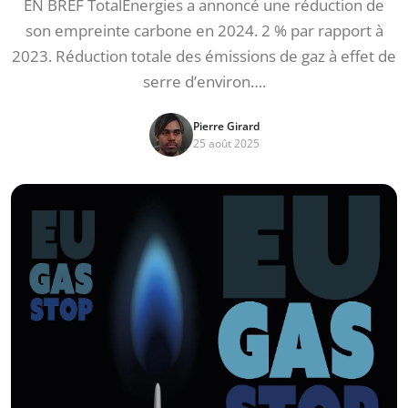
EN BREF TotalEnergies a annoncé une réduction de
son empreinte carbone en 2024. 2 % par rapport à
2023. Réduction totale des émissions de gaz à effet de
serre d’environ….
Pierre Girard
25 août 2025