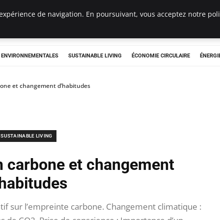
expérience de navigation. En poursuivant, vous acceptez notre polit
tryclub.com
S ENVIRONNEMENTALES
SUSTAINABLE LIVING
ÉCONOMIE CIRCULAIRE
ÉNERGI
rbone et changement d’habitudes
SUSTAINABLE LIVING
lan carbone et changement
’habitudes
atif sur l’empreinte carbone. Changement climatique :