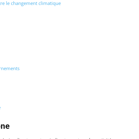
ntre le changement climatique
ernements
e
one