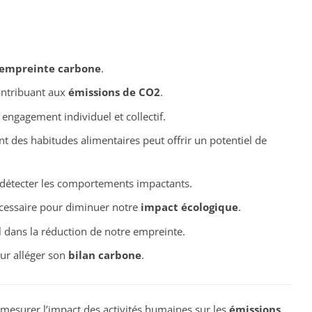
empreinte carbone
.
ontribuant aux
émissions de CO2
.
engagement individuel et collectif.
 des habitudes alimentaires peut offrir un potentiel de
 détecter les comportements impactants.
cessaire pour diminuer notre
impact écologique
.
l dans la réduction de notre empreinte.
ur alléger son
bilan carbone
.
 mesurer l’impact des activités humaines sur les
émissions