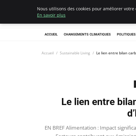
Nous utilisons des cookies pour améliorer votre 
Climategatecoun
En savoir plus
ACCUEIL
CHANGEMENTS CLIMATIQUES
POLITIQUE
Accueil
Sustainable Living
Le lien entre bilan ca
Le lien entre bi
d
EN BREF Alimentation : Impact signific