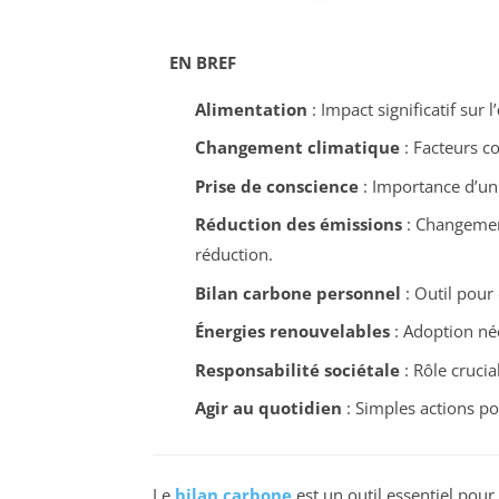
EN BREF
Alimentation
: Impact significatif sur l’
Changement climatique
: Facteurs c
Prise de conscience
: Importance d’un 
Réduction des émissions
: Changement
réduction.
Bilan carbone personnel
: Outil pour
Énergies renouvelables
: Adoption né
Responsabilité sociétale
: Rôle crucia
Agir au quotidien
: Simples actions po
Le
bilan carbone
est un outil essentiel pour