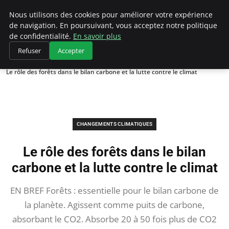
Climategatecountryclub.com
Nous utilisons des cookies pour améliorer votre expérience
de navigation. En poursuivant, vous acceptez notre politique
de confidentialité.
En savoir plus
Refuser
Accepter
Accueil
Changements climatiques
Le rôle des forêts dans le bilan carbone et la lutte contre le climat
CHANGEMENTS CLIMATIQUES
Le rôle des forêts dans le bilan
carbone et la lutte contre le climat
EN BREF Forêts : essentielle pour le bilan carbone de
la planète. Agissent comme puits de carbone,
absorbant le CO2. Absorbe 20 à 50 fois plus de CO2