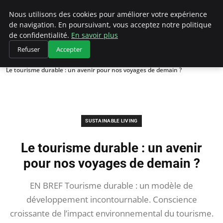
Climategatecountryclub.com
Nous utilisons des cookies pour améliorer votre expérience
de navigation. En poursuivant, vous acceptez notre politique
de confidentialité.
En savoir plus
Refuser
Accepter
Accueil
Sustainable Living
Le tourisme durable : un avenir pour nos voyages de demain ?
SUSTAINABLE LIVING
Le tourisme durable : un avenir
pour nos voyages de demain ?
EN BREF Tourisme durable : un modèle de
développement incontournable. Conscience
croissante de l’impact environnemental du tourisme.