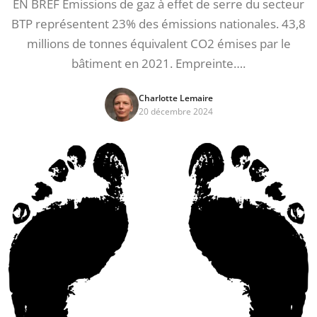
EN BREF Emissions de gaz à effet de serre du secteur
BTP représentent 23% des émissions nationales. 43,8
millions de tonnes équivalent CO2 émises par le
bâtiment en 2021. Empreinte….
Charlotte Lemaire
20 décembre 2024