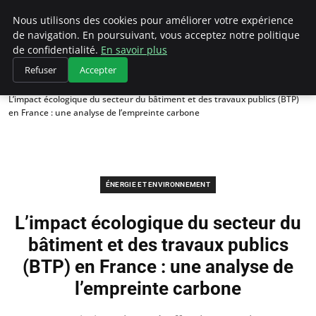
Climategatecountryclub.com
Nous utilisons des cookies pour améliorer votre expérience
de navigation. En poursuivant, vous acceptez notre politique
de confidentialité.
En savoir plus
Refuser
Accepter
Accueil
Énergie et environnement
L’impact écologique du secteur du bâtiment et des travaux publics (BTP)
en France : une analyse de l’empreinte carbone
ÉNERGIE ET ENVIRONNEMENT
L’impact écologique du secteur du
bâtiment et des travaux publics
(BTP) en France : une analyse de
l’empreinte carbone