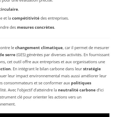
s pour une évaluation précise.
irculaire
.
e et la
compétitivité
des entreprises.
rendre des
mesures concrètes
.
contre le
changement climatique
, car il permet de mesurer
de serre
(GES) générées par diverses activités. En fournissant
s, cet outil offre aux entreprises et aux organisations une
ction
. En intégrant le bilan carbone dans leur
stratégie
nuer leur impact environnemental mais aussi améliorer leur
des consommateurs et se conformer aux
politiques
ité. Avec l’objectif d’atteindre la
neutralité carbone
d’ici
trument clé pour orienter les actions vers un
onnement.