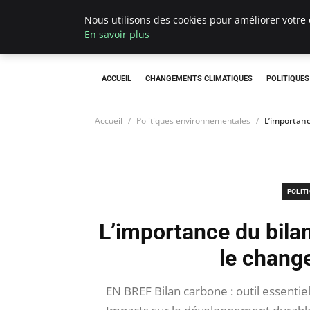
Nous utilisons des cookies pour améliorer votre 
Climategatecoun
En savoir plus
ACCUEIL
CHANGEMENTS CLIMATIQUES
POLITIQUE
Accueil
Politiques environnementales
L’importanc
POLIT
L’importance du bilan
le chang
EN BREF Bilan carbone : outil essentie