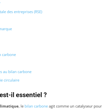
?
tale des entreprises (RSE)
 marque
an carbone
és au bilan carbone
e circulaire
st-il essentiel ?
limatique
, le
bilan carbone
agit comme un catalyseur pour