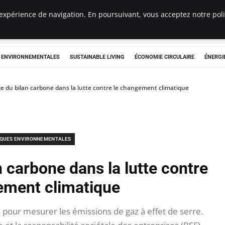
expérience de navigation. En poursuivant, vous acceptez notre polit
tryclub.com
S ENVIRONNEMENTALES
SUSTAINABLE LIVING
ÉCONOMIE CIRCULAIRE
ÉNERGI
e du bilan carbone dans la lutte contre le changement climatique
IQUES ENVIRONNEMENTALES
 carbone dans la lutte contre
ement climatique
l pour mesurer les émissions de gaz à effet de serre.