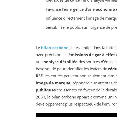
Méthodes de
calcul
et d’analyse variée
Favorise l’émergence d’une
économie c
Influence directement l’image de marqu
Sensibilise le public sur l’urgence de p
Le
bilan carbone
est essentiel dans la lutte 
avec précision les
émissions de gaz à effet 
une
analyse détaillée
des sources d’émission
base solide pour identifier les leviers de
rédu
RSE
, les entités peuvent non seulement dimi
image de marque
, répondre aux attentes 
publiques
croissantes en faveur de la durabil
2050, le bilan carbone apparaît comme un ins
développement plus respectueux de l’envir