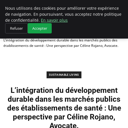
Climategatecountryclub.com
Nous utilisons des cookies pour améliorer votre expérience
de navigation. En poursuivant, vous acceptez notre politique
de confidentialité.
En savoir plus
Refuser
Accepter
Accueil
Sustainable Living
L’intégration du développement durable dans les marchés publics des
établissements de santé : Une perspective par Céline Rojano, Avocate.
SUSTAINABLE LIVING
L’intégration du développement
durable dans les marchés publics
des établissements de santé : Une
perspective par Céline Rojano,
Avocate.