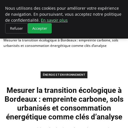
Climategatecountryclub.com
Nous utilisons des cookies pour améliorer votre expérience
de navigation. En poursuivant, vous acceptez notre politique
de confidentialité.
En savoir plus
Refuser
Accepter
Accueil
Énergie et environnement
Mesurer la transition écologique à Bordeaux : empreinte carbone, sols
urbanisés et consommation énergétique comme clés d’analyse
ÉNERGIE ET ENVIRONNEMENT
Mesurer la transition écologique à
Bordeaux : empreinte carbone, sols
urbanisés et consommation
énergétique comme clés d’analyse