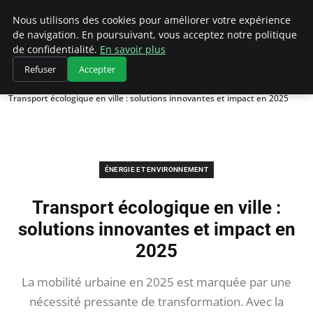
Climategatecountryclub.com
Nous utilisons des cookies pour améliorer votre expérience
de navigation. En poursuivant, vous acceptez notre politique
de confidentialité.
En savoir plus
Refuser
Accepter
Accueil
Énergie et environnement
Transport écologique en ville : solutions innovantes et impact en 2025
ÉNERGIE ET ENVIRONNEMENT
Transport écologique en ville :
solutions innovantes et impact en
2025
La mobilité urbaine en 2025 est marquée par une
nécessité pressante de transformation. Avec la