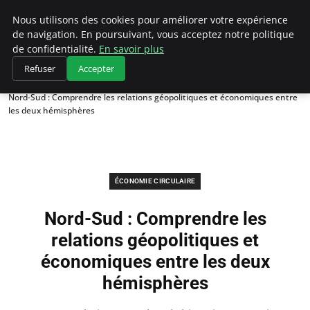
Climategatecountryclub.com
Nous utilisons des cookies pour améliorer votre expérience
de navigation. En poursuivant, vous acceptez notre politique
de confidentialité.
En savoir plus
Refuser
Accepter
Accueil
Économie circulaire
Nord-Sud : Comprendre les relations géopolitiques et économiques entre
les deux hémisphères
ÉCONOMIE CIRCULAIRE
Nord-Sud : Comprendre les
relations géopolitiques et
économiques entre les deux
hémisphères