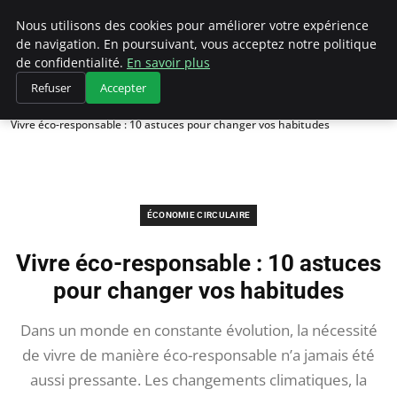
Climategatecountryclub.com
Nous utilisons des cookies pour améliorer votre expérience
de navigation. En poursuivant, vous acceptez notre politique
de confidentialité.
En savoir plus
Refuser
Accepter
Accueil
Économie circulaire
Vivre éco-responsable : 10 astuces pour changer vos habitudes
ÉCONOMIE CIRCULAIRE
Vivre éco-responsable : 10 astuces
pour changer vos habitudes
Dans un monde en constante évolution, la nécessité
de vivre de manière éco-responsable n’a jamais été
aussi pressante. Les changements climatiques, la