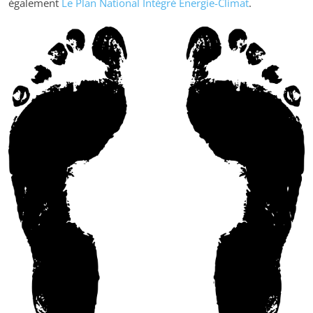
également
Le Plan National Intégré Énergie-Climat
.