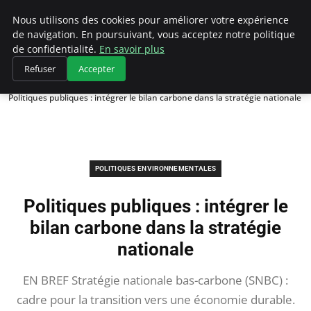
Climategatecountryclub.com
Nous utilisons des cookies pour améliorer votre expérience
de navigation. En poursuivant, vous acceptez notre politique
de confidentialité.
En savoir plus
Refuser
Accepter
Accueil
Politiques environnementales
Politiques publiques : intégrer le bilan carbone dans la stratégie nationale
POLITIQUES ENVIRONNEMENTALES
Politiques publiques : intégrer le
bilan carbone dans la stratégie
nationale
EN BREF Stratégie nationale bas-carbone (SNBC) :
cadre pour la transition vers une économie durable.