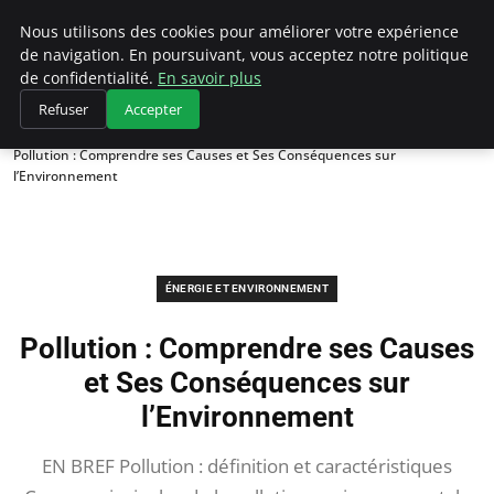
Climategatecountryclub.com
Nous utilisons des cookies pour améliorer votre expérience
de navigation. En poursuivant, vous acceptez notre politique
de confidentialité.
En savoir plus
Refuser
Accepter
Accueil
Énergie et environnement
Pollution : Comprendre ses Causes et Ses Conséquences sur
l’Environnement
ÉNERGIE ET ENVIRONNEMENT
Pollution : Comprendre ses Causes
et Ses Conséquences sur
l’Environnement
EN BREF Pollution : définition et caractéristiques