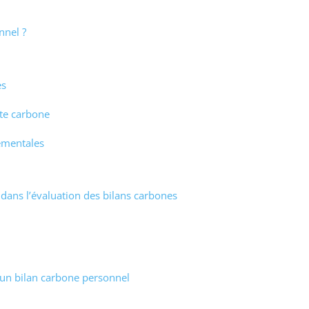
nnel ?
es
nte carbone
ementales
s dans l’évaluation des bilans carbones
 un bilan carbone personnel