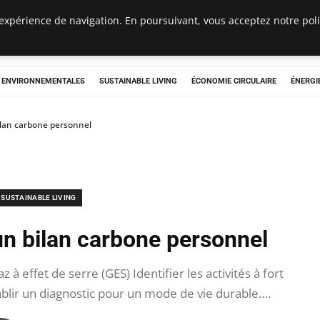
expérience de navigation. En poursuivant, vous acceptez notre polit
tryclub.com
S ENVIRONNEMENTALES
SUSTAINABLE LIVING
ÉCONOMIE CIRCULAIRE
ÉNERGI
ilan carbone personnel
SUSTAINABLE LIVING
un bilan carbone personnel
 effet de serre (GES) Identifier les activités à fort
blir un diagnostic pour un mode de vie durable….