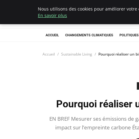
Nous utilisons des cookies pour améliorer votre 
Climategatecoun
En savoir plus
ACCUEIL
CHANGEMENTS CLIMATIQUES
POLITIQUE
Accueil
Sustainable Living
Pourquoi réaliser un b
Pourquoi réaliser 
EN BREF Mesurer ses émissions de gaz à
impact sur l’empreinte carbone Éta