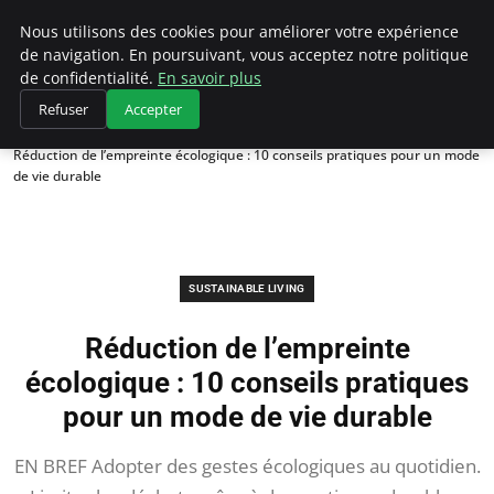
Climategatecountryclub.com
Nous utilisons des cookies pour améliorer votre expérience
de navigation. En poursuivant, vous acceptez notre politique
de confidentialité.
En savoir plus
Refuser
Accepter
Accueil
Sustainable Living
Réduction de l’empreinte écologique : 10 conseils pratiques pour un mode
de vie durable
SUSTAINABLE LIVING
Réduction de l’empreinte
écologique : 10 conseils pratiques
pour un mode de vie durable
EN BREF Adopter des gestes écologiques au quotidien.