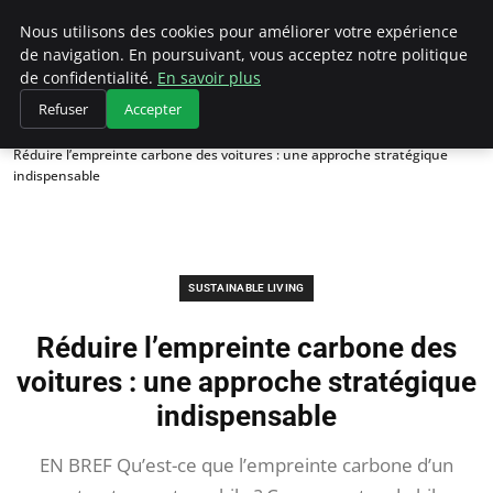
Climategatecountryclub.com
Nous utilisons des cookies pour améliorer votre expérience
de navigation. En poursuivant, vous acceptez notre politique
de confidentialité.
En savoir plus
Refuser
Accepter
Accueil
Sustainable Living
Réduire l’empreinte carbone des voitures : une approche stratégique
indispensable
SUSTAINABLE LIVING
Réduire l’empreinte carbone des
voitures : une approche stratégique
indispensable
EN BREF Qu’est-ce que l’empreinte carbone d’un