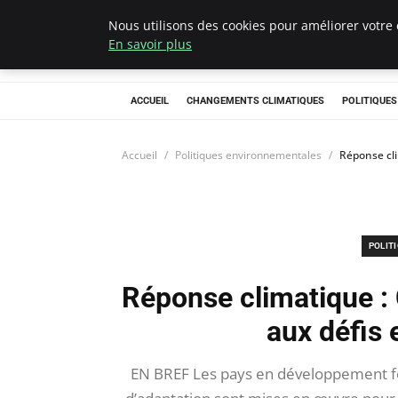
Nous utilisons des cookies pour améliorer votre 
Climategatecoun
En savoir plus
ACCUEIL
CHANGEMENTS CLIMATIQUES
POLITIQUE
Accueil
Politiques environnementales
Réponse cl
POLIT
Réponse climatique :
aux défis
EN BREF Les pays en développement fon