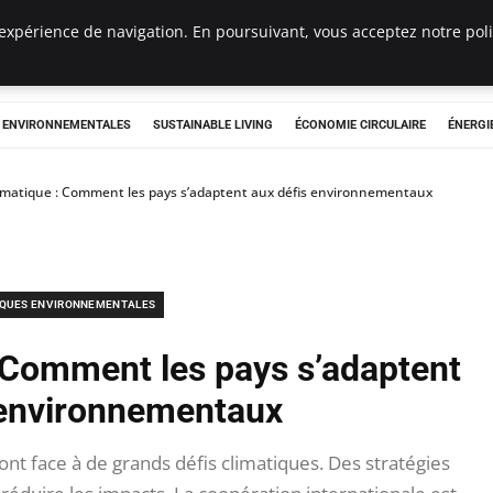
expérience de navigation. En poursuivant, vous acceptez notre polit
tryclub.com
S ENVIRONNEMENTALES
SUSTAINABLE LIVING
ÉCONOMIE CIRCULAIRE
ÉNERGI
imatique : Comment les pays s’adaptent aux défis environnementaux
IQUES ENVIRONNEMENTALES
 Comment les pays s’adaptent
 environnementaux
t face à de grands défis climatiques. Des stratégies