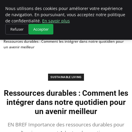
Climategatecountryclub.com
Nous utilisons des cookies pour améliorer votre expérience
de navigation. En poursuivant, vous acceptez notre politique
de confidentialité.
En savoir plus
Refuser
Accepter
Accueil
Sustainable Living
Ressources durables : Comment les intégrer dans notre quotidien pour
un avenir meilleur
SUSTAINABLE LIVING
Ressources durables : Comment les
intégrer dans notre quotidien pour
un avenir meilleur
EN BREF Importance des ressources durables pour