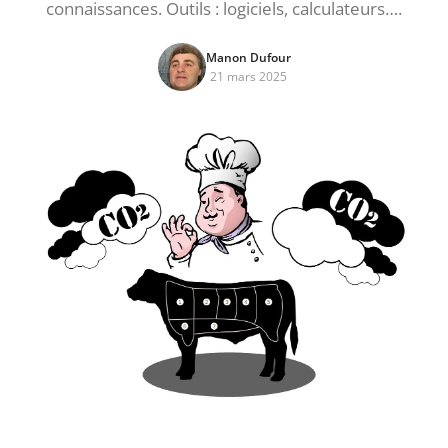
connaissances. Outils : logiciels, calculateurs….
Manon Dufour
21 mars 2025