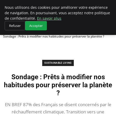
Climategatecountryclub.com
Nous utilisons des cookies pour améliorer votre expérience
de navigation. En poursuivant, vous acceptez notre politique
de confidentialité.
En savoir plus
Refuser
Accepter
Accueil
Sustainable Living
Sondage : Prêts à modifier nos habitudes pour préserver la planète ?
SUSTAINABLE LIVING
Sondage : Prêts à modifier nos
habitudes pour préserver la planète
?
EN BREF 87% des Français se disent concernés par le
réchauffement climatique. Transition vers une