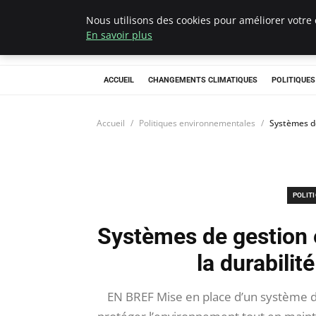
Nous utilisons des cookies pour améliorer votre 
Climategatecoun
En savoir plus
ACCUEIL
CHANGEMENTS CLIMATIQUES
POLITIQUE
Accueil
Politiques environnementales
Systèmes de
POLIT
Systèmes de gestion 
la durabilit
EN BREF Mise en place d’un système 