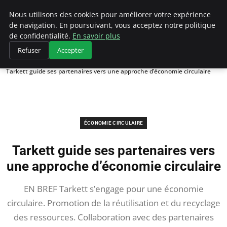
Climategatecountryclub.com
Nous utilisons des cookies pour améliorer votre expérience
de navigation. En poursuivant, vous acceptez notre politique
de confidentialité.
En savoir plus
Refuser
Accepter
Accueil
Économie circulaire
Tarkett guide ses partenaires vers une approche d’économie circulaire
ÉCONOMIE CIRCULAIRE
Tarkett guide ses partenaires vers
une approche d’économie circulaire
EN BREF Tarkett s’engage pour une économie
circulaire. Promotion de la réutilisation et du recyclage
des ressources. Collaboration avec des partenaires