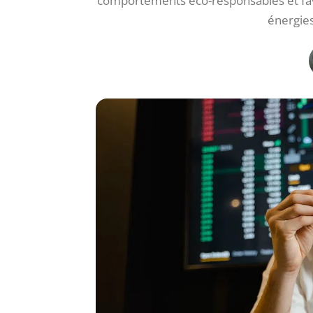
comportements éco-responsables et favo
énergies