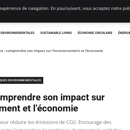
expérience de navigation. En poursuivant, vous acceptez notre polit
tryclub.com
S ENVIRONNEMENTALES
SUSTAINABLE LIVING
ÉCONOMIE CIRCULAIRE
ÉNERGI
ne : comprendre son impact sur l’environnement et l’économie
IQUES ENVIRONNEMENTALES
omprendre son impact sur
ement et l’économie
 pour réduire les émissions de CO2. Encourage des