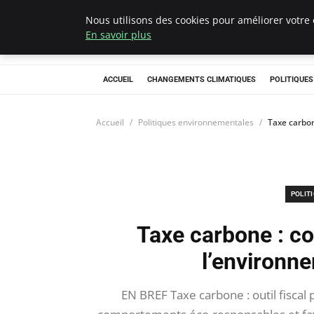
Nous utilisons des cookies pour améliorer votre 
Climategatecoun
En savoir plus
ACCUEIL
CHANGEMENTS CLIMATIQUES
POLITIQUE
Accueil
Politiques environnementales
Taxe carbo
POLIT
Taxe carbone : c
l’environn
EN BREF Taxe carbone : outil fiscal