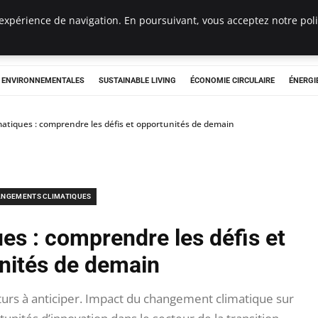
expérience de navigation. En poursuivant, vous acceptez notre polit
tryclub.com
S ENVIRONNEMENTALES
SUSTAINABLE LIVING
ÉCONOMIE CIRCULAIRE
ÉNERGI
atiques : comprendre les défis et opportunités de demain
NGEMENTS CLIMATIQUES
es : comprendre les défis et
nités de demain
turs à anticiper. Impact du changement climatique sur