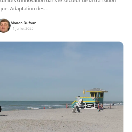
unités d’innovation dans le secteur de la transition
que. Adaptation des….
Manon Dufour
1 juillet 2025