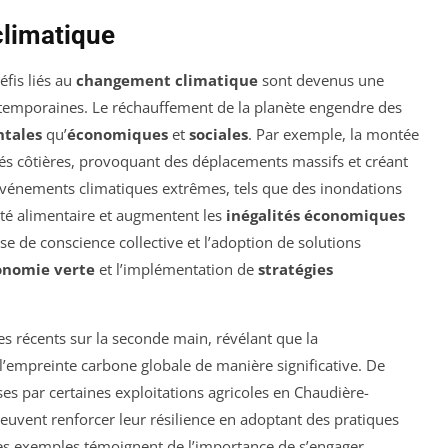
climatique
fis liés au
changement climatique
sont devenus une
temporaines. Le réchauffement de la planète engendre des
tales
qu’
économiques
et
sociales
. Par exemple, la montée
s côtières, provoquant des déplacements massifs et créant
s événements climatiques extrêmes, tels que des inondations
ité alimentaire et augmentent les
inégalités économiques
se de conscience collective et l’adoption de solutions
onomie verte
et l’implémentation de
stratégies
fres récents sur la seconde main, révélant que la
’empreinte carbone globale de manière significative. De
ises par certaines exploitations agricoles en Chaudière-
uvent renforcer leur résilience en adoptant des pratiques
Ces exemples témoignent de l’importance de s’engager