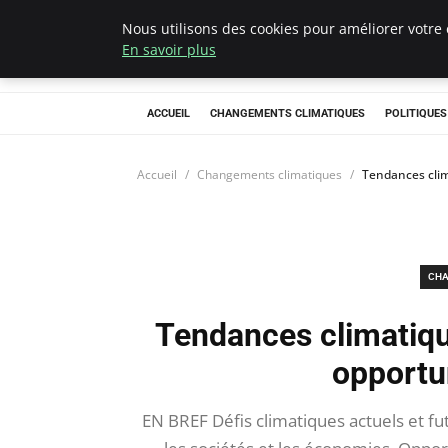
Nous utilisons des cookies pour améliorer votre 
Climategatecoun
En savoir plus
ACCUEIL
CHANGEMENTS CLIMATIQUES
POLITIQUE
Accueil
Changements climatiques
Tendances clim
CHA
Tendances climatiqu
opportu
EN BREF Défis climatiques actuels et fu