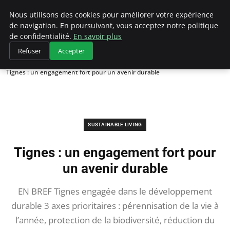
Climategatecountryclub.com
Nous utilisons des cookies pour améliorer votre expérience
de navigation. En poursuivant, vous acceptez notre politique
de confidentialité.
En savoir plus
Refuser
Accepter
Accueil
Sustainable Living
Tignes : un engagement fort pour un avenir durable
SUSTAINABLE LIVING
Tignes : un engagement fort pour
un avenir durable
EN BREF Tignes engagée dans le développement
durable 3 axes prioritaires : pérennisation de la vie à
l’année, protection de la biodiversité, réduction du