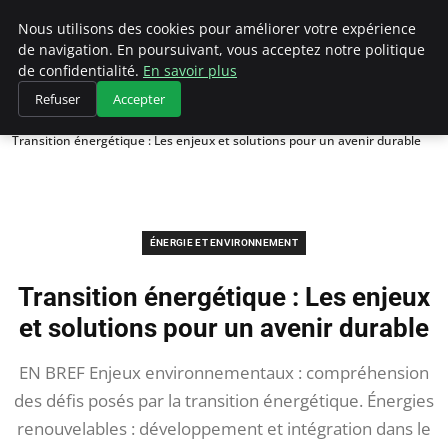
Climategatecountryclub.com
Nous utilisons des cookies pour améliorer votre expérience
de navigation. En poursuivant, vous acceptez notre politique
de confidentialité.
En savoir plus
Refuser
Accepter
Accueil
Énergie et environnement
Transition énergétique : Les enjeux et solutions pour un avenir durable
ÉNERGIE ET ENVIRONNEMENT
Transition énergétique : Les enjeux
et solutions pour un avenir durable
EN BREF Enjeux environnementaux : compréhension
des défis posés par la transition énergétique. Énergies
renouvelables : développement et intégration dans le