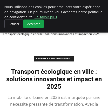
Climategatecountryclub.com
Nous utilisons des cookies pour améliorer votre expérience
de navigation. En poursuivant, vous acceptez notre politique
de confidentialité.
En savoir plus
Refuser
Accepter
Accueil
Énergie et environnement
Transport écologique en ville : solutions innovantes et impact en 2025
ÉNERGIE ET ENVIRONNEMENT
Transport écologique en ville :
solutions innovantes et impact en
2025
La mobilité urbaine en 2025 est marquée par une
nécessité pressante de transformation. Avec la