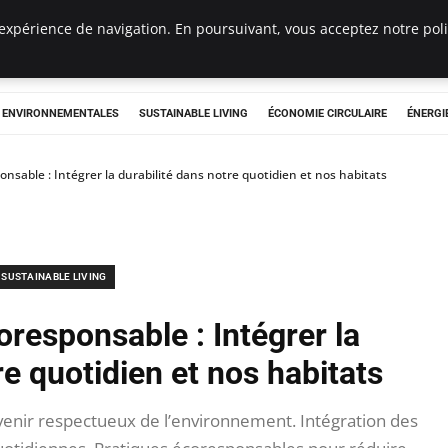
expérience de navigation. En poursuivant, vous acceptez notre polit
tryclub.com
S ENVIRONNEMENTALES
SUSTAINABLE LIVING
ÉCONOMIE CIRCULAIRE
ÉNERGI
nsable : Intégrer la durabilité dans notre quotidien et nos habitats
SUSTAINABLE LIVING
oresponsable : Intégrer la
re quotidien et nos habitats
avenir respectueux de l’environnement. Intégration des