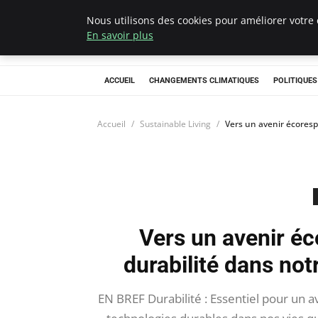
Nous utilisons des cookies pour améliorer votre 
Climategatecoun
En savoir plus
ACCUEIL
CHANGEMENTS CLIMATIQUES
POLITIQUE
Accueil
Sustainable Living
Vers un avenir écorespo
Vers un avenir éc
durabilité dans not
EN BREF Durabilité : Essentiel pour un 