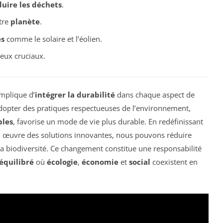
duire les déchets
.
tre
planète
.
es
comme le solaire et l’éolien.
jeux cruciaux.
implique d’
intégrer la durabilité
dans chaque aspect de
Adopter des pratiques respectueuses de l’environnement,
bles
, favorise un mode de vie plus durable. En redéfinissant
 œuvre des solutions innovantes, nous pouvons réduire
la biodiversité. Ce changement constitue une responsabilité
équilibré
où
écologie
,
économie
et
social
coexistent en