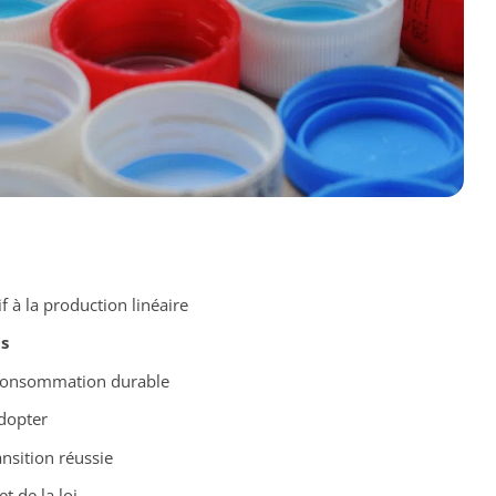
f à la production linéaire
s
consommation durable
dopter
nsition réussie
et de la loi