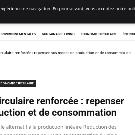
expérience de navigation. En poursuivant, vous acceptez notre polit
tryclub.com
S ENVIRONNEMENTALES
SUSTAINABLE LIVING
ÉCONOMIE CIRCULAIRE
ÉNERGI
rculaire renforcée : repenser nos modes de production et de consommation
ÉCONOMIE CIRCULAIRE
rculaire renforcée : repenser
uction et de consommation
 alternatif à la production linéaire Réduction des