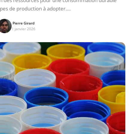
ion des ressources pour une consommation durable
pes de production à adopter….
Pierre Girard
1 janvier 2026