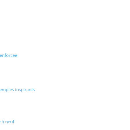
renforcée
emples inspirants
e à neuf