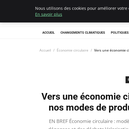
Nous utilisons des cookies pour améliorer votre 
Climategatecoun
En savoir plus
ACCUEIL
CHANGEMENTS CLIMATIQUES
POLITIQUE
Accueil
Économie circulaire
Vers une économie ci
Vers une économie ci
nos modes de prod
EN BREF Économie circulaire : modèle