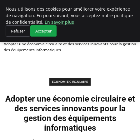
Climategatecountryclub.com
Nous utilisons des cookies pour améliorer votre expérience
de navigation. En poursuivant, vous acceptez notre politique
de confidentialité.
En savoir plus
Refuser
Accepter
Accueil
Économie circulaire
Adopter une économie circulaire et des services innovants pour la gestion
des équipements informatiques
ÉCONOMIE CIRCULAIRE
Adopter une économie circulaire et
des services innovants pour la
gestion des équipements
informatiques