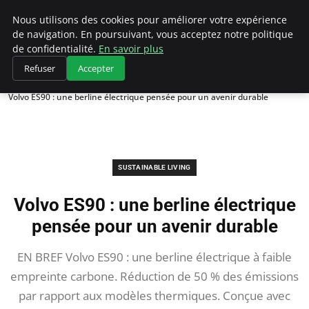
Climategatecountryclub.com
Nous utilisons des cookies pour améliorer votre expérience
de navigation. En poursuivant, vous acceptez notre politique
de confidentialité.
En savoir plus
Refuser
Accepter
Accueil
Sustainable Living
Volvo ES90 : une berline électrique pensée pour un avenir durable
SUSTAINABLE LIVING
Volvo ES90 : une berline électrique
pensée pour un avenir durable
EN BREF Volvo ES90 : une berline électrique à faible
empreinte carbone. Réduction de 50 % des émissions
par rapport aux modèles thermiques. Conçue avec