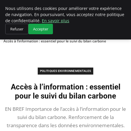
Climategatecountryclub.com
Nous utilisons des cookies pour améliorer votre expérience
de navigation. En poursuivant, vous acceptez notre politique
de confidentialité.
En savoir plus
Refuser
Accepter
Accueil
Politiques environnementales
Accès à l’information : essentiel pour le suivi du bilan carbone
POLITIQUES ENVIRONNEMENTALES
Accès à l’information : essentiel
pour le suivi du bilan carbone
EN BREF Importance de l’accès à l’information pour le
suivi du bilan carbone. Renforcement de la
transparence dans les données environnementales.