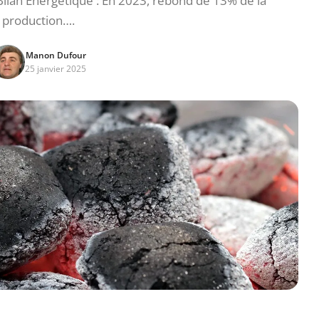
Bilan Énergétique : En 2023, rebond de 13% de la
production….
Manon Dufour
25 janvier 2025