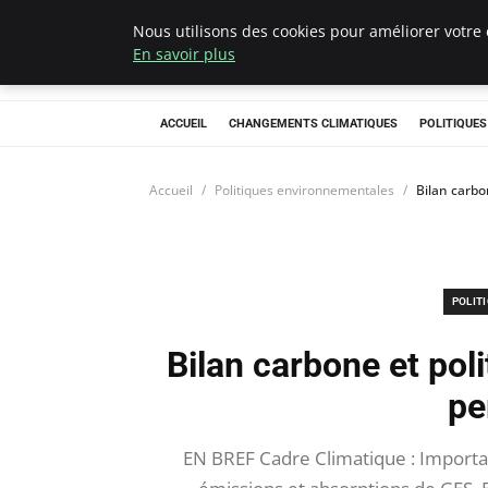
Nous utilisons des cookies pour améliorer votre 
Climategatecoun
En savoir plus
ACCUEIL
CHANGEMENTS CLIMATIQUES
POLITIQUE
Accueil
Politiques environnementales
Bilan carbo
POLIT
Bilan carbone et poli
pe
EN BREF Cadre Climatique : Importanc