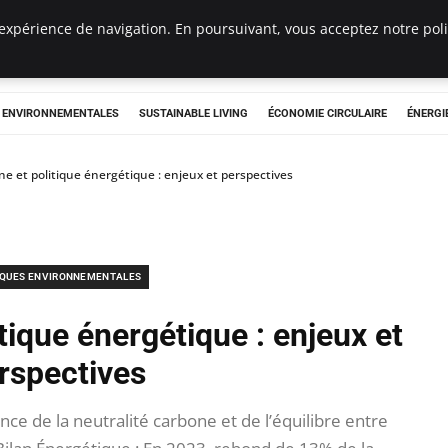
expérience de navigation. En poursuivant, vous acceptez notre polit
tryclub.com
S ENVIRONNEMENTALES
SUSTAINABLE LIVING
ÉCONOMIE CIRCULAIRE
ÉNERGI
ne et politique énergétique : enjeux et perspectives
IQUES ENVIRONNEMENTALES
tique énergétique : enjeux et
rspectives
e de la neutralité carbone et de l’équilibre entre