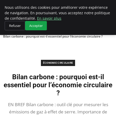
Climategatecountryclub.com
Nous utilisons des cookies pour améliorer votre expérience
de navigation. En poursuivant, vous acceptez notre politique
de confidentialité.
En savoir plus
Refuser
Accepter
Accueil
Économie circulaire
Bilan carbone : pourquoi est-il essentiel pour l’économie circulaire ?
ÉCONOMIE CIRCULAIRE
Bilan carbone : pourquoi est-il
essentiel pour l’économie circulaire
?
EN BREF Bilan carbone : outil clé pour mesurer les
émissions de gaz à effet de serre. Importance de