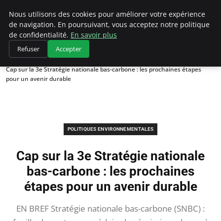
Climategatecountryclub.com
Nous utilisons des cookies pour améliorer votre expérience
de navigation. En poursuivant, vous acceptez notre politique
de confidentialité.
En savoir plus
Refuser
Accepter
Accueil
Politiques environnementales
Cap sur la 3e Stratégie nationale bas-carbone : les prochaines étapes
pour un avenir durable
POLITIQUES ENVIRONNEMENTALES
Cap sur la 3e Stratégie nationale
bas-carbone : les prochaines
étapes pour un avenir durable
EN BREF Stratégie nationale bas-carbone (SNBC) :