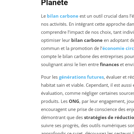
Planète
Le
bilan carbone
est un outil crucial dans l
nos activités. En intégrant cette approche 
comprendre l’impact de nos choix, tant indivi
optimiser leur
bilan carbone
en adoptant de
commun et la promotion de l’
économie circ
compte le bilan carbone des entreprises pour
soulignant ainsi le lien entre
finances
et env
Pour les
générations futures
, évaluer et ré
habitat sain et viable. Cependant, il est aussi 
évaluation, comme négliger certaines sources
produits. Les
ONG
, par leur engagement, jo
encouragent une prise de conscience des enjeux
démontrant que des
stratégies de réducti
suivre ses progrès, des outils numériques sont
approfondir ce sujet, découvrez les secteurs l