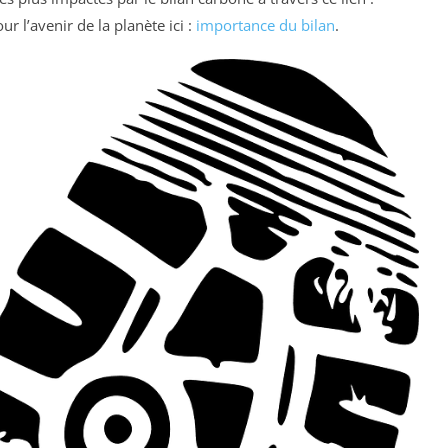
ur l’avenir de la planète ici :
importance du bilan
.