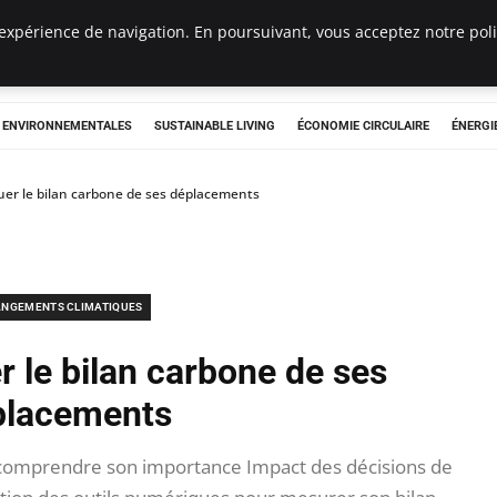
expérience de navigation. En poursuivant, vous acceptez notre polit
tryclub.com
S ENVIRONNEMENTALES
SUSTAINABLE LIVING
ÉCONOMIE CIRCULAIRE
ÉNERGI
er le bilan carbone de ses déplacements
NGEMENTS CLIMATIQUES
 le bilan carbone de ses
placements
: comprendre son importance Impact des décisions de