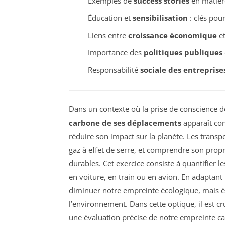
Exemples de
success stories
en matièr
Éducation et
sensibilisation
: clés po
Liens entre
croissance économique
e
Importance des
politiques publiques
Responsabilité
sociale des entreprise
Dans un contexte où la prise de conscience 
carbone de ses déplacements
apparaît co
réduire son impact sur la planète. Les transp
gaz à effet de serre, et comprendre son propre
durables. Cet exercice consiste à quantifier le
en voiture, en train ou en avion. En adaptan
diminuer notre empreinte écologique, mais é
l’environnement. Dans cette optique, il est cr
une évaluation précise de notre empreinte c