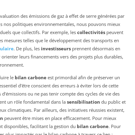
’évaluation des émissions de gaz à effet de serre générées par
dans nos politiques environnementales, nous pouvons mieux
duels que collectifs. Par exemple, les
collectivités
peuvent
s mesures telles que le développement des transports en
ulaire
. De plus, les
investisseurs
prennent désormais en
 orienter leurs financements vers des projets plus durables,
ironnement.
duire le
bilan carbone
est primordial afin de préserver un
essentiel d’être conscient des erreurs à éviter lors de cette
 d’émissions ou ne pas tenir compte des cycles de vie des
uent un rôle fondamental dans la
sensibilisation
du public et
 climatiques. Par ailleurs, des initiatives réussies existent,
on
peuvent être mises en place efficacement. Pour mieux
 disponibles, facilitant la gestion du
bilan carbone
. Pour
es plus impactés par le bilan carbone à travers ce lien :