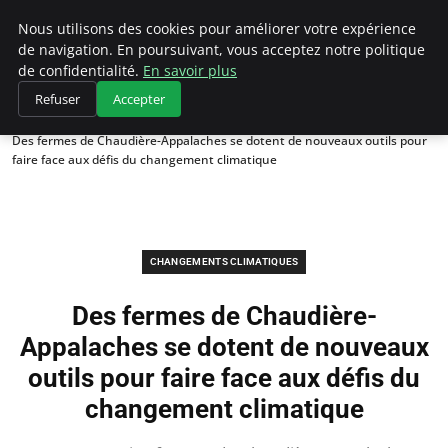
Climategatecountryclub.com
Nous utilisons des cookies pour améliorer votre expérience
de navigation. En poursuivant, vous acceptez notre politique
de confidentialité.
En savoir plus
Refuser
Accepter
Accueil
Changements climatiques
Des fermes de Chaudière-Appalaches se dotent de nouveaux outils pour
faire face aux défis du changement climatique
CHANGEMENTS CLIMATIQUES
Des fermes de Chaudière-
Appalaches se dotent de nouveaux
outils pour faire face aux défis du
changement climatique