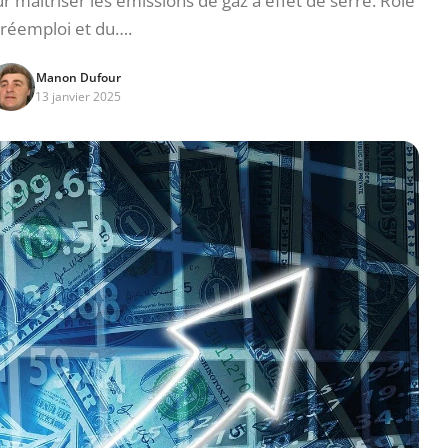
r maîtriser les émissions de gaz à effet de serre. Rôle
 réemploi et du….
Manon Dufour
13 janvier 2025