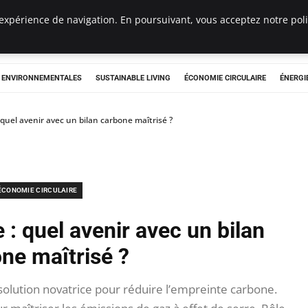
expérience de navigation. En poursuivant, vous acceptez notre polit
tryclub.com
S ENVIRONNEMENTALES
SUSTAINABLE LIVING
ÉCONOMIE CIRCULAIRE
ÉNERGI
 quel avenir avec un bilan carbone maîtrisé ?
ÉCONOMIE CIRCULAIRE
 : quel avenir avec un bilan
ne maîtrisé ?
lution novatrice pour réduire l’empreinte carbone.