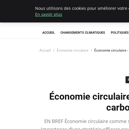
Nous utilisons des cookies pour améliorer votre 
Climategatecoun
En savoir plus
ACCUEIL
CHANGEMENTS CLIMATIQUES
POLITIQUE
Accueil
Économie circulaire
Économie circulaire :
Économie circulaire
carbo
EN BREF Économie circulaire comme so