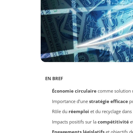
EN BREF
Économie circulaire
comme solution no
Importance d’une
stratégie efficace
po
Rôle du
réemploi
et du recyclage dans 
Impacts positifs sur la
compétitivité
et
Engagements législatifs
et objectifs 