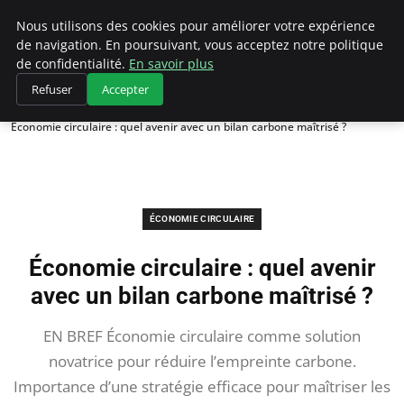
Climategatecountryclub.com
Nous utilisons des cookies pour améliorer votre expérience
de navigation. En poursuivant, vous acceptez notre politique
de confidentialité.
En savoir plus
Refuser
Accepter
Accueil
Économie circulaire
Économie circulaire : quel avenir avec un bilan carbone maîtrisé ?
ÉCONOMIE CIRCULAIRE
Économie circulaire : quel avenir
avec un bilan carbone maîtrisé ?
EN BREF Économie circulaire comme solution
novatrice pour réduire l’empreinte carbone.
Importance d’une stratégie efficace pour maîtriser les