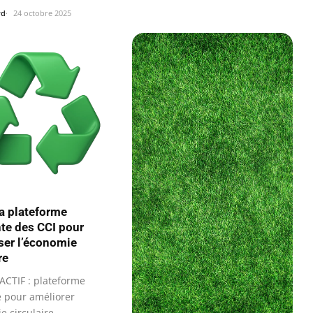
rd
24 octobre 2025
La plateforme
te des CCI pour
er l’économie
re
ACTIF : plateforme
e pour améliorer
e circulaire.