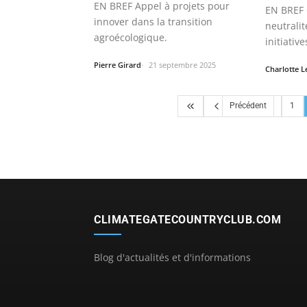
EN BREF Appel à projets pour
EN BREF O
innover dans la transition
neutrali
agroécologique.
initiative
Pierre Girard
21 septembre 2025
Charlotte 
Précédent
1
CLIMATEGATECOUNTRYCLUB.COM
Blog d'actualités et d'informations