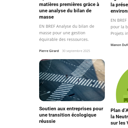
matières premières grâce à
la prés
une analyse du bilan de
enviro
masse
EN BREF I
EN BREF Analyse du bilan de
pour la b
masse pour une gestion
Projets i
équirable des ressources.
Manon Duf
Pierre Girard
30 septembre 2025
Soutien aux entreprises pour
Plan d’
une transition écologique
la Neut
réussie
sur les