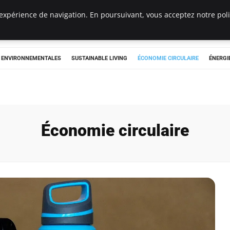
expérience de navigation. En poursuivant, vous acceptez notre polit
tryclub.com
S ENVIRONNEMENTALES
SUSTAINABLE LIVING
ÉCONOMIE CIRCULAIRE
ÉNERGI
Économie circulaire