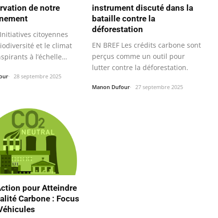
ervation de notre
instrument discuté dans la
nnement
bataille contre la
déforestation
nitiatives citoyennes
EN BREF Les crédits carbone sont
iodiversité et le climat
perçus comme un outil pour
nspirants à l’échelle…
lutter contre la déforestation.
our
28 septembre 2025
Manon Dufour
27 septembre 2025
Action pour Atteindre
ralité Carbone : Focus
 Véhicules