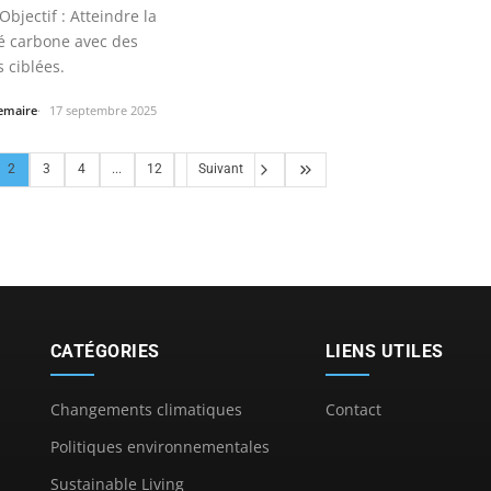
bjectif : Atteindre la
té carbone avec des
s ciblées.
Lemaire
17 septembre 2025
2
3
4
...
12
Suivant
CATÉGORIES
LIENS UTILES
Changements climatiques
Contact
Politiques environnementales
Sustainable Living