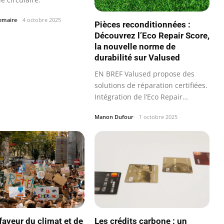
Lemaire
4 octobre 2025
Pièces reconditionnées :
Découvrez l’Eco Repair Score,
la nouvelle norme de
durabilité sur Valused
EN BREF Valused propose des
solutions de réparation certifiées.
Intégration de l’Eco Repair
Score®…
Manon Dufour
1 octobre 2025
faveur du climat et de
Les crédits carbone : un