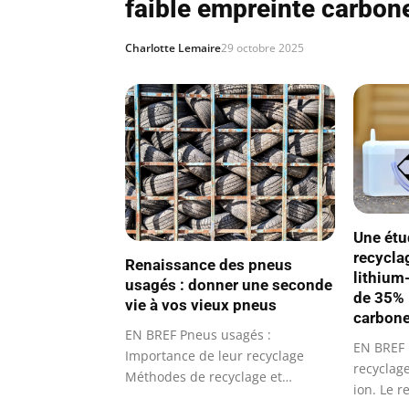
faible empreinte carbon
Charlotte Lemaire
29 octobre 2025
Une étu
recycla
Renaissance des pneus
lithium
usagés : donner une seconde
de 35% 
vie à vos vieux pneus
carbone
EN BREF Pneus usagés :
EN BREF 
Importance de leur recyclage
recyclage
Méthodes de recyclage et
ion. Le r
réutilisation…