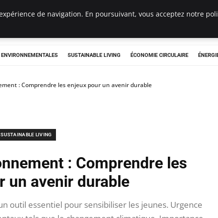
expérience de navigation. En poursuivant, vous acceptez notre polit
tryclub.com
S ENVIRONNEMENTALES
SUSTAINABLE LIVING
ÉCONOMIE CIRCULAIRE
ÉNERGI
nement : Comprendre les enjeux pour un avenir durable
SUSTAINABLE LIVING
ronnement : Comprendre les
r un avenir durable
n outil essentiel pour sensibiliser les jeunes. Urgence