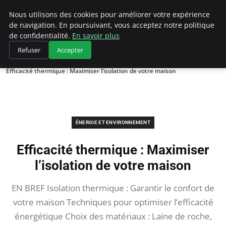
Climategatecountryclub.com
Nous utilisons des cookies pour améliorer votre expérience
de navigation. En poursuivant, vous acceptez notre politique
de confidentialité.
En savoir plus
Refuser
Accepter
Accueil
Énergie et environnement
Efficacité thermique : Maximiser l’isolation de votre maison
ÉNERGIE ET ENVIRONNEMENT
Efficacité thermique : Maximiser
l’isolation de votre maison
EN BREF Isolation thermique : Garantir le confort de
votre maison Techniques pour optimiser l’efficacité
énergétique Choix des matériaux : Laine de roche,