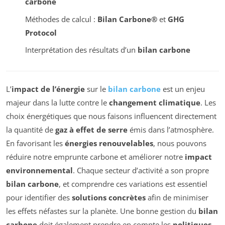
carbone
Méthodes de calcul :
Bilan Carbone®
et
GHG
Protocol
Interprétation des résultats d’un
bilan carbone
L’
impact de l’énergie
sur le
bilan carbone
est un enjeu
majeur dans la lutte contre le
changement climatique
. Les
choix énergétiques que nous faisons influencent directement
la quantité de
gaz à effet de serre
émis dans l’atmosphère.
En favorisant les
énergies renouvelables
, nous pouvons
réduire notre emprunte carbone et améliorer notre
impact
environnemental
. Chaque secteur d’activité a son propre
bilan carbone
, et comprendre ces variations est essentiel
pour identifier des
solutions concrètes
afin de minimiser
les effets néfastes sur la planète. Une bonne gestion du
bilan
carbone
doit également prendre en compte les
politiques