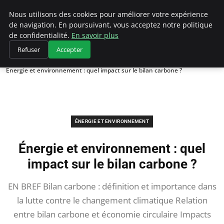
Climategatecountryclub.com
Nous utilisons des cookies pour améliorer votre expérience
de navigation. En poursuivant, vous acceptez notre politique
de confidentialité.
En savoir plus
Refuser
Accepter
Accueil
Énergie et environnement
Énergie et environnement : quel impact sur le bilan carbone ?
ÉNERGIE ET ENVIRONNEMENT
Énergie et environnement : quel
impact sur le bilan carbone ?
EN BREF Bilan carbone : définition et importance dans
la lutte contre le changement climatique Relation
entre bilan carbone et économie circulaire Impacts