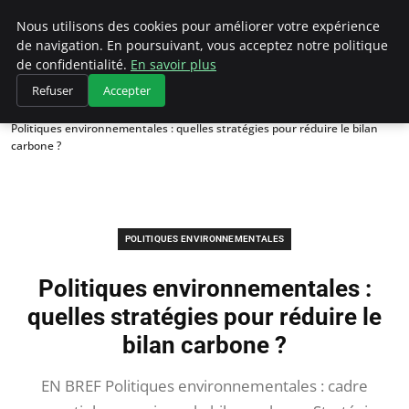
Climategatecountryclub.com
Nous utilisons des cookies pour améliorer votre expérience
de navigation. En poursuivant, vous acceptez notre politique
de confidentialité.
En savoir plus
Refuser
Accepter
Accueil
Politiques environnementales
Politiques environnementales : quelles stratégies pour réduire le bilan
carbone ?
POLITIQUES ENVIRONNEMENTALES
Politiques environnementales :
quelles stratégies pour réduire le
bilan carbone ?
EN BREF Politiques environnementales : cadre