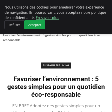
Climategatecountryclub.com
Nous utilisons des cookies pour améliorer votre expérience
de navigation. En poursuivant, vous acceptez notre politique
de confidentialité.
En savoir plus
Refuser
Accepter
Accueil
Sustainable Living
Favoriser l’environnement : 5 gestes simples pour un quotidien éco-
responsable
SUSTAINABLE LIVING
Favoriser l’environnement : 5
gestes simples pour un quotidien
éco-responsable
EN BREF Adoptez des gestes simples pour un