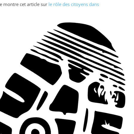
 montre cet article sur
le rôle des citoyens dans