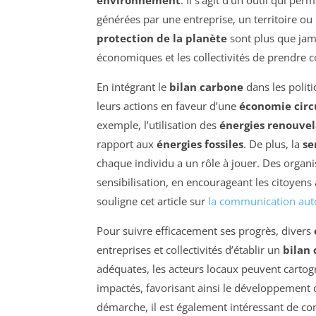
environnement
. Il s’agit d’un outil qui pe
générées par une entreprise, un territoire o
protection de la planète
sont plus que jamai
économiques et les collectivités de prendre 
En intégrant le
bilan carbone
dans les polit
leurs actions en faveur d’une
économie circ
exemple, l’utilisation des
énergies renouvel
rapport aux
énergies fossiles
. De plus, la
se
chaque individu a un rôle à jouer. Des orga
sensibilisation, en encourageant les citoye
souligne cet article sur
la communication aut
Pour suivre efficacement ses progrès, divers
entreprises et collectivités d’établir un
bilan
adéquates, les acteurs locaux peuvent cartog
impactés, favorisant ainsi le développement d
démarche, il est également intéressant de c