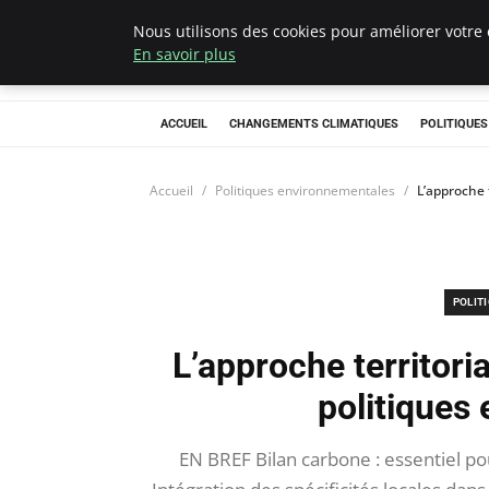
Nous utilisons des cookies pour améliorer votre 
Climategatecoun
En savoir plus
ACCUEIL
CHANGEMENTS CLIMATIQUES
POLITIQUE
Accueil
Politiques environnementales
L’approche 
POLIT
L’approche territori
politiques
EN BREF Bilan carbone : essentiel po