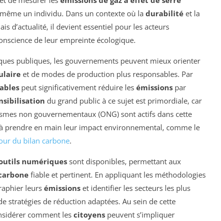
rmet de mesurer les
émissions de gaz à effet de serre
u même un individu. Dans un contexte où la
durabilité
et la
s d’actualité, il devient essentiel pour les acteurs
conscience de leur empreinte écologique.
iques publiques, les gouvernements peuvent mieux orienter
ulaire
et de modes de production plus responsables. Par
ables
peut significativement réduire les
émissions
par
nsibilisation
du grand public à ce sujet est primordiale, car
nismes non gouvernementaux (ONG) sont actifs dans cette
ns à prendre en main leur impact environnemental, comme le
our du bilan carbone
.
outils numériques
sont disponibles, permettant aux
 carbone
fiable et pertinent. En appliquant les méthodologies
raphier leurs
émissions
et identifier les secteurs les plus
e stratégies de réduction adaptées. Au sein de cette
onsidérer comment les
citoyens
peuvent s’impliquer