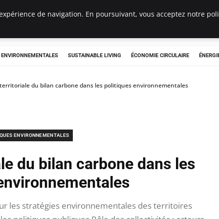
expérience de navigation. En poursuivant, vous acceptez notre polit
tryclub.com
S ENVIRONNEMENTALES
SUSTAINABLE LIVING
ÉCONOMIE CIRCULAIRE
ÉNERGI
territoriale du bilan carbone dans les politiques environnementales
IQUES ENVIRONNEMENTALES
ale du bilan carbone dans les
 environnementales
ur les stratégies environnementales des territoires