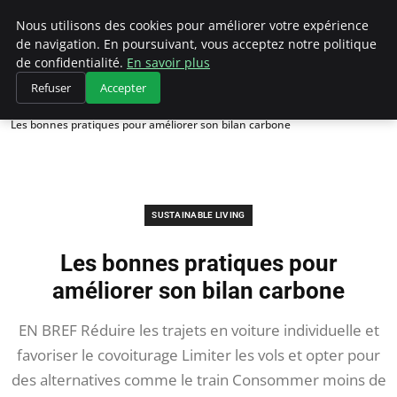
Climategatecountryclub.com
Nous utilisons des cookies pour améliorer votre expérience
de navigation. En poursuivant, vous acceptez notre politique
de confidentialité.
En savoir plus
Refuser
Accepter
Accueil
Sustainable Living
Les bonnes pratiques pour améliorer son bilan carbone
SUSTAINABLE LIVING
Les bonnes pratiques pour
améliorer son bilan carbone
EN BREF Réduire les trajets en voiture individuelle et
favoriser le covoiturage Limiter les vols et opter pour
des alternatives comme le train Consommer moins de