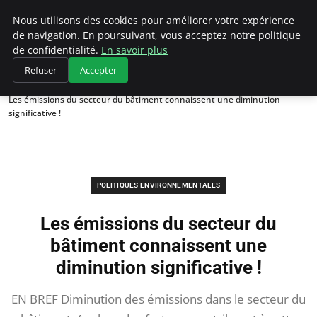
Climategatecountryclub.com
Nous utilisons des cookies pour améliorer votre expérience
de navigation. En poursuivant, vous acceptez notre politique
de confidentialité.
En savoir plus
Refuser
Accepter
Accueil
Politiques environnementales
Les émissions du secteur du bâtiment connaissent une diminution
significative !
POLITIQUES ENVIRONNEMENTALES
Les émissions du secteur du
bâtiment connaissent une
diminution significative !
EN BREF Diminution des émissions dans le secteur du