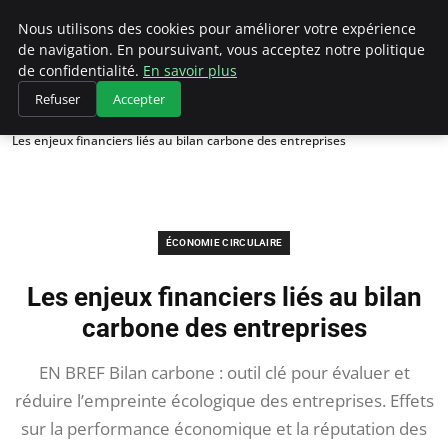
Climategatecountryclub.com
Nous utilisons des cookies pour améliorer votre expérience
de navigation. En poursuivant, vous acceptez notre politique
de confidentialité.
En savoir plus
Refuser
Accepter
Accueil
Économie circulaire
Les enjeux financiers liés au bilan carbone des entreprises
ÉCONOMIE CIRCULAIRE
Les enjeux financiers liés au bilan
carbone des entreprises
EN BREF Bilan carbone : outil clé pour évaluer et
réduire l’empreinte écologique des entreprises. Effets
sur la performance économique et la réputation des